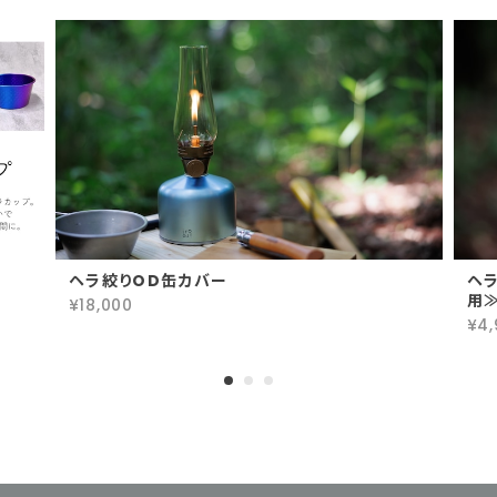
ヘラ絞りOD缶カバー
ヘ
用
¥18,000
¥4,