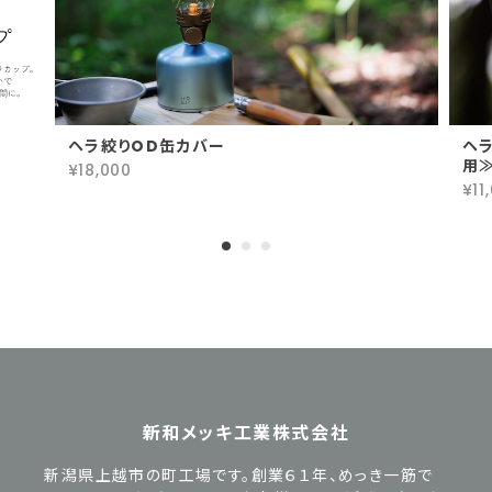
ヘラ絞りOD缶カバー
ヘ
用
¥18,000
¥11
新和メッキ工業株式会社
新潟県上越市の町工場です。創業６１年、めっき一筋で