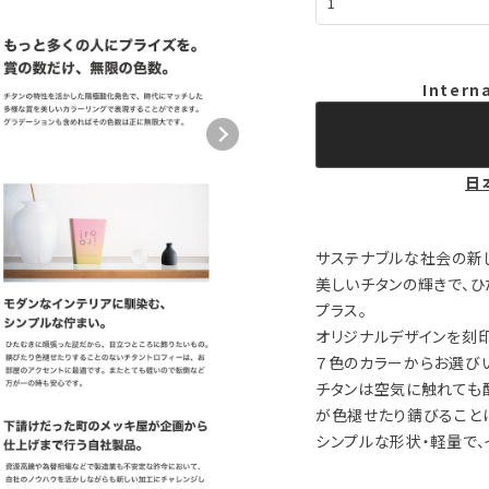
Intern
日
サステナブルな社会の新
美しいチタンの輝きで、
プラス。
オリジナルデザインを刻印
７色のカラーからお選び
チタンは空気に触れても
が色褪せたり錆びること
シンプルな形状・軽量で、