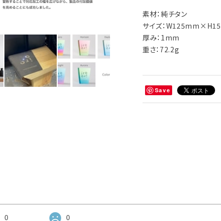
素材：純チタン
サイズ：W125mm×H1
厚み：1mm
重さ：72.2g
Save
0
0