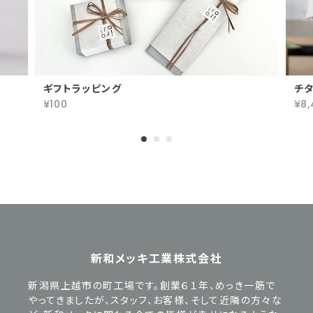
ギフトラッピング
チタ
¥100
¥8,
新和メッキ工業株式会社
新潟県上越市の町工場です。創業６１年、めっき一筋で
やってきましたが、スタッフ、お客様、そして近隣の方々な